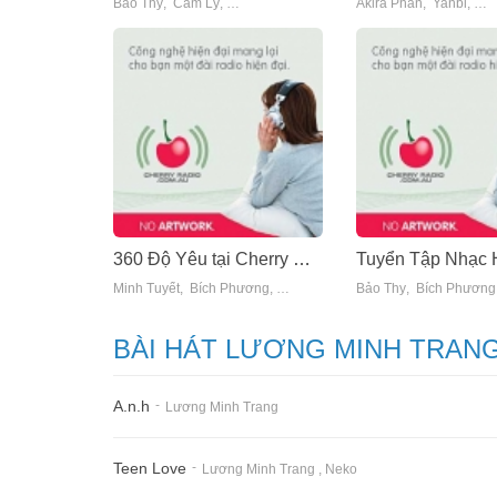
Bảo Thy
,
Cẩm Ly
,
Châu Khải Phong
,
Duy Khoa
Akira Phan
,
Hamlet Trươ
,
Yanbi
,
Bằ
360 Độ Yêu tại Cherry Radio
Minh Tuyết
,
Bích Phương
,
Cao Thái Sơn
Bảo Thy
,
Châu Gia Kiệt
,
Bích Phương
,
Châu
BÀI HÁT LƯƠNG MINH TRAN
A.n.h
-
Lương Minh Trang
Teen Love
-
Lương Minh Trang
,
Neko