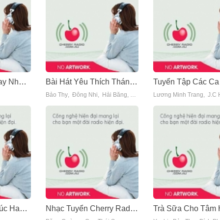
Những Bài Hát Hay Nhất Của Lương Minh Trang - Lương Minh Trang
Bài Hát Yêu Thích Tháng 12
Bảo Thy
,
Đông Nhi
,
Hải Băng
,
Hồ Quang Hiếu
Lương Minh Trang
,
Vĩnh Thuyên K
,
J.c
Tuyển Tập Ca Khúc Hay Nhất Về Mùa Đông
Nhạc Tuyển Cherry Radio (Vol. 39)