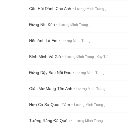
Câu Hỏi Dành Cho Anh
-
Lương Minh Trang
,
Lyna Thùy Li
Đừng Níu Kéo
-
Lương Minh Trang
,
Dj Hoàng Anh
Nếu Anh Là Em
-
Lương Minh Trang
Bình Minh Và Gió
-
Lương Minh Trang
,
Kay Trần
Đứng Dậy Sau Nỗi Đau
-
Lương Minh Trang
Giấc Mơ Mang Tên Anh
-
Lương Minh Trang
Hơn Cả Sự Quan Tâm
-
Lương Minh Trang
,
Ân Khải Minh
Tưởng Rằng Đã Quên
-
Lương Minh Trang