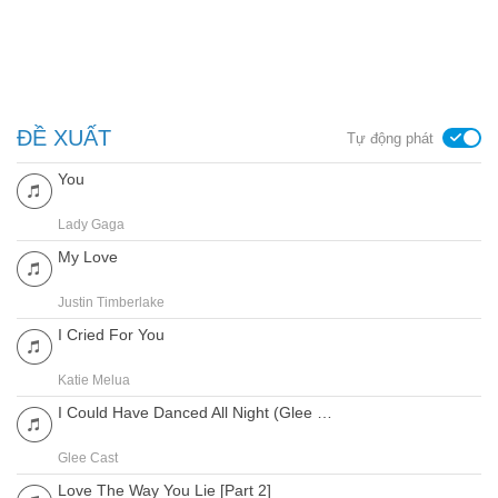
ĐỀ XUẤT
Tự động phát
You
Lady Gaga
My Love
Justin Timberlake
I Cried For You
Katie Melua
I Could Have Danced All Night (Glee Cast Version)
Glee Cast
Love The Way You Lie [Part 2]