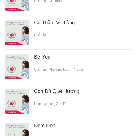
Chí Tài
,
Ái Thanh
Cô Thắm Về Làng
Chí Tài
Bé Yêu
Chí Tài
,
Phương Loan (Nsưt)
Con Đò Quê Hương
Hương Lan
,
Chí Tài
Đêm Đen