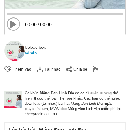
00:00
/
00:00
Upload bởi:
admin
Thêm vào
Tải nhạc
Chia sẻ
Ca khúc
Măng Đen Linh Địa
do ca sĩ
thể
Xuân Trường
hiện, thuộc thể loại
Thể loại khác
. Các bạn có thể nghe,
download (tải nhạc) bài hát
Măng Đen Linh Địa
mp3,
playlist/album, MV/Video Măng Đen Linh Địa miễn phí tại
cherryradio.com.au.
Lời bài hát: Măng Đen Linh Địa