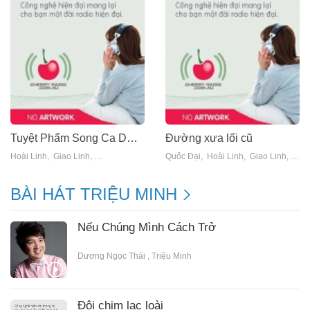
Tuyệt Phẩm Song Ca Dương Ngọc Thái
Đường xưa lối cũ
Hoài Linh
,
Giao Linh
,
Hương Lan
,
Phi Nhung
Quốc Đại
,
Đan Trường
,
Hoài Linh
,
,
Dương Ngọc Thá
Giao Linh
,
Hươ
BÀI HÁT TRIỆU MINH
Nếu Chúng Mình Cách Trở
Dương Ngọc Thái
,
Triệu Minh
Đôi chim lạc loài